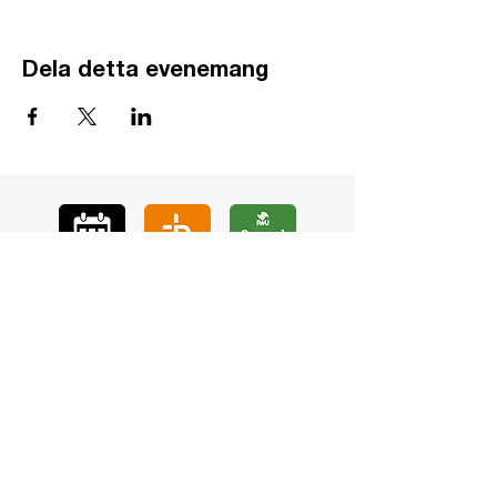
Dela detta evenemang
GÅ
VA
KON
TAKT
BÖ
N
LYSSNA
LÄR KÄ
NNA OSS
VOL
ONTÄR