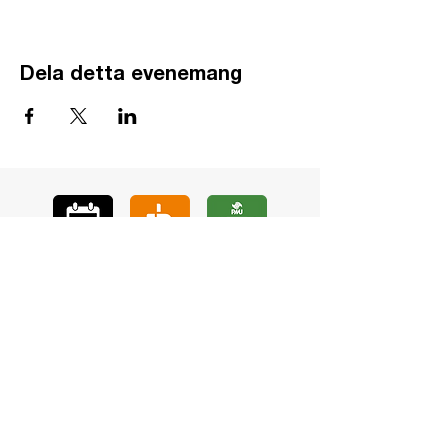
Dela detta evenemang
GÅ
VA
KON
TAKT
BÖ
N
LYSSNA
LÄR KÄ
NNA OSS
VOL
ONTÄR