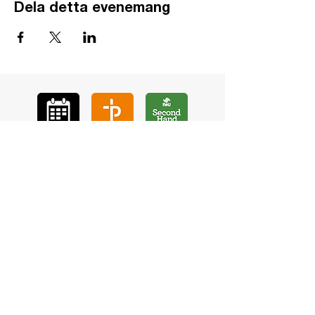
Dela detta evenemang
GÅ
VA
KON
TAKT
BÖ
N
LYSSNA
LÄR KÄ
NNA OSS
VOL
ONTÄR
CHURCH N
EWS