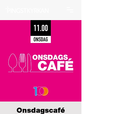
Onsdagscafé