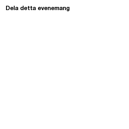
Dela detta evenemang
GÅ
VA
KON
TAKT
BÖ
N
LYSSNA
LÄR KÄ
NNA OSS
VOL
ONTÄR
CHURCH N
EWS