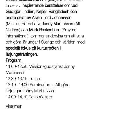
missionskonferens
 i Pingstkyrkan. Kom och 
ta del av 
inspirerande berättelser om vad 
Gud gör i Indien, Nepal, Bangladesh och 
andra delar av Asien
. 
Tord Johansson 
(Mission Barnabas), 
Jonny Martinsson
 (All 
Nations) och 
Mark Beckenham 
(Smyrna 
International) kommer undervisa om att vara 
och göra lärjungar i Sverige och världen med 
speciellt fokus på kulturmöten i 
lärjungaträningen.
Program
11.00-12.30 Missionsgudstjänst Jonny 
Martinsson
12.30-13.10 Lunch
13.10- 14.00 Seminarium - Att göra 
lärjungar Jonny Martinsson
14.00-14.10 Bensträckare
Visa mer