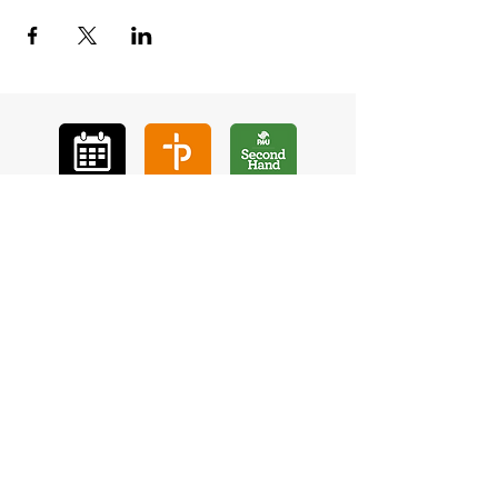
GÅ
VA
KON
TAKT
BÖ
N
LYSSNA
LÄR KÄ
NNA OSS
VOL
ONTÄR
CHURCH N
EWS