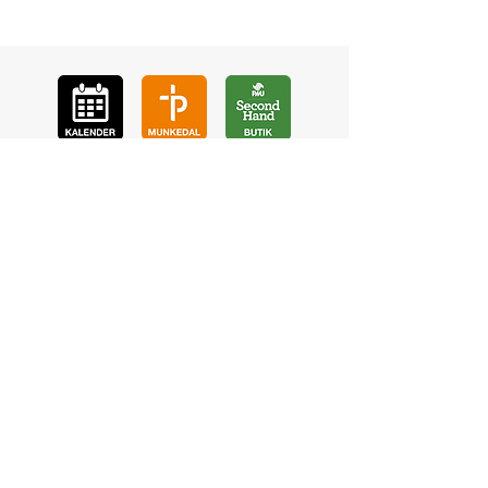
GÅ
VA
KON
TAKT
BÖ
N
LYSSNA
LÄR KÄ
NNA OSS
VOL
ONTÄR
CHURCH N
EWS
En de
l av