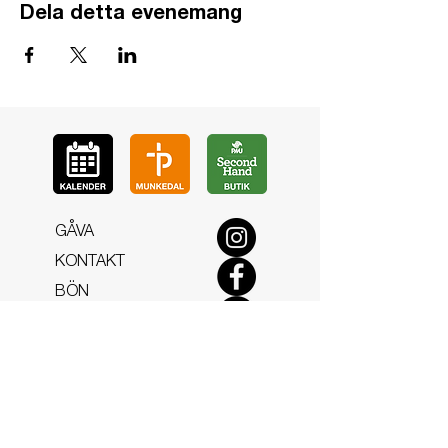
Dela detta evenemang
GÅ
VA
KON
TAKT
BÖ
N
LYSSNA
LÄR KÄ
NNA OSS
VOL
ONTÄR
CHURCH N
EWS