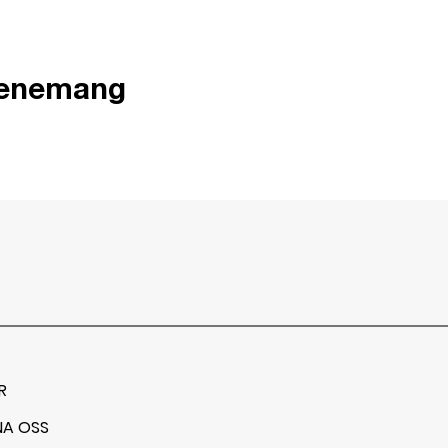
venemang
R
NA OSS