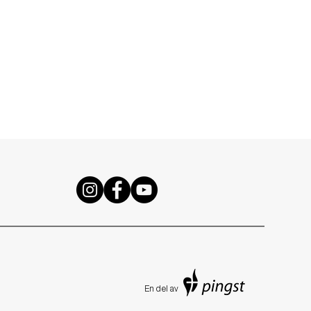
En de
l av