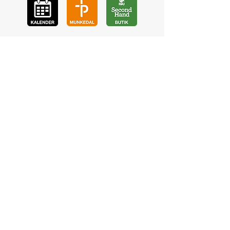
GÅ
VA
KON
TAKT
BÖ
N
LYSSNA
LÄR KÄ
NNA OSS
VOL
ONTÄR
CHURCH N
EWS
En de
l av
©2023 Pingstkyrkan Uddevalla -
Hemsida av NA Digitalisering AB