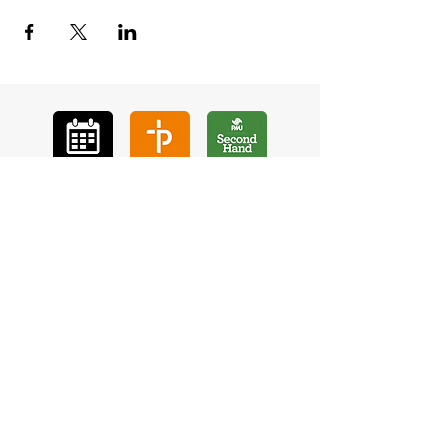
GÅ
VA
KON
TAKT
BÖ
N
LYSSNA
LÄR KÄ
NNA OSS
VOL
ONTÄR
CHURCH N
EWS