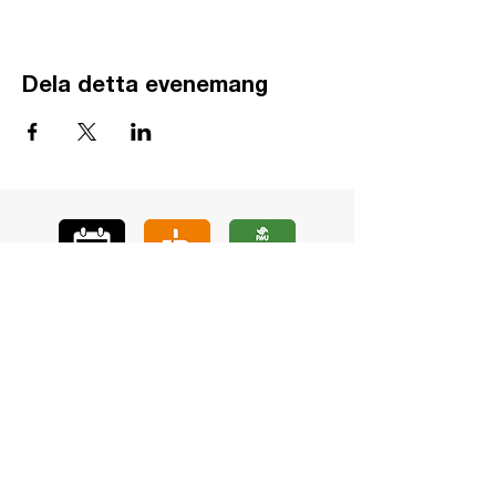
Dela detta evenemang
GÅ
VA
KON
TAKT
BÖ
N
LYSSNA
LÄR KÄ
NNA OSS
VOL
ONTÄR