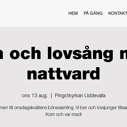
HEM
PÅ GÅNG
KONTAK
 och lovsång
nattvard
ons 13 aug.
  |  
Pingstkyrkan Uddevalla
en till onsdagskvällens bönesamling. Vi ber och lovsjunger till
Kom och var med!