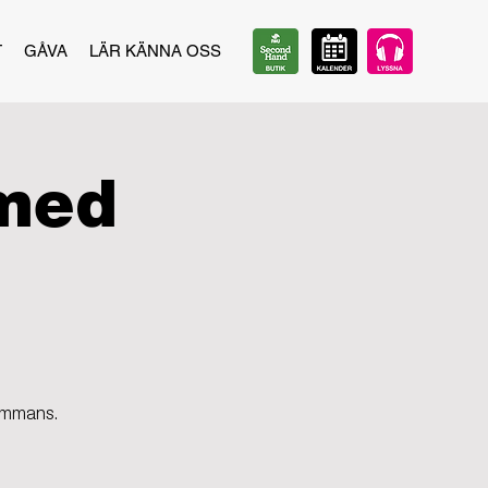
T
GÅVA
LÄR KÄNNA OSS
 med
sammans.