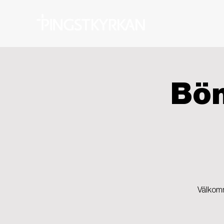
Bön
Välkomm