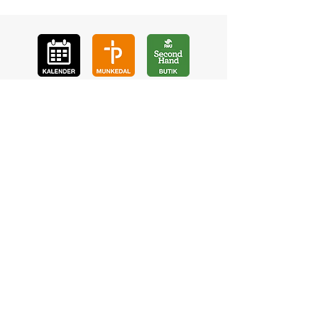
GÅ
VA
KON
TAKT
BÖ
N
LYSSNA
LÄR KÄ
NNA OSS
VOL
ONTÄR
CHURCH N
EWS
En de
l av