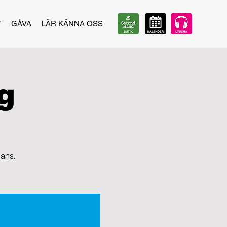
T
GÅVA
LÄR KÄNNA OSS
g
mans.