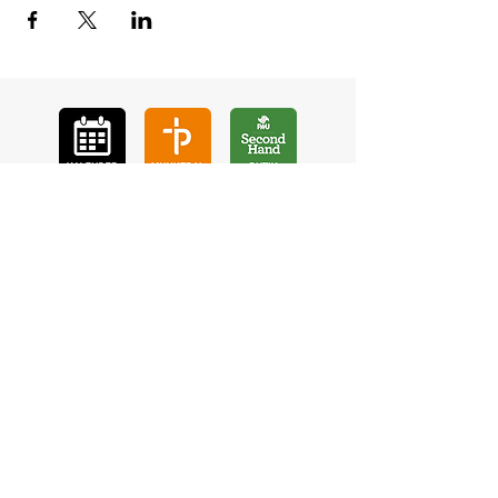
GÅ
VA
KON
TAKT
BÖ
N
LYSSNA
LÄR KÄ
NNA OSS
VOL
ONTÄR
CHURCH N
EWS
En de
l av