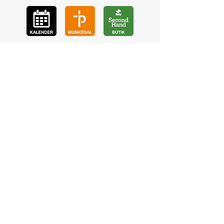
GÅ
VA
KON
TAKT
BÖ
N
LYSSNA
LÄR KÄ
NNA OSS
VOL
ONTÄR
CHURCH N
EWS
En de
l av