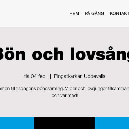
HEM
PÅ GÅNG
KONTAK
Bön och lovsån
tis 04 feb.
  |  
Pingstkyrkan Uddevalla
men till tisdagens bönesamling. Vi ber och lovsjunger tillsamma
och var med!