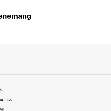
venemang
R
NA OSS
ÄR