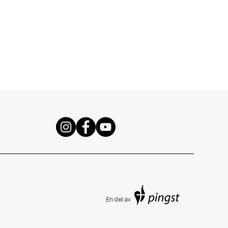
En de
l av