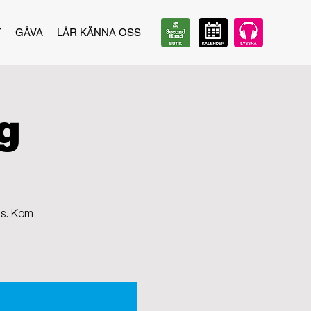
T
GÅVA
LÄR KÄNNA OSS
g
ns. Kom