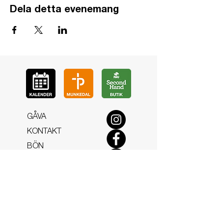
Dela detta evenemang
GÅ
VA
KON
TAKT
BÖ
N
LYSSNA
LÄR KÄ
NNA OSS
VOL
ONTÄR
CHURCH N
EWS