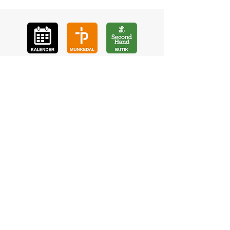
GÅ
VA
KON
TAKT
BÖ
N
LYSSNA
LÄR KÄ
NNA OSS
VOL
ONTÄR
CHURCH N
EWS
En de
l av