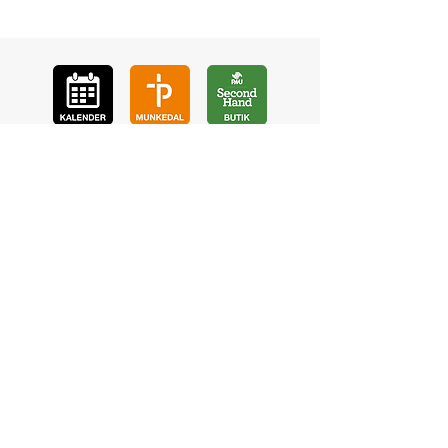
GÅ
VA
KON
TAKT
BÖ
N
LYSSNA
LÄR KÄ
NNA OSS
VOL
ONTÄR
CHURCH N
EWS
En de
l av