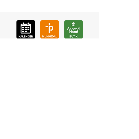
GÅ
VA
KON
TAKT
BÖ
N
LYSSNA
LÄR KÄ
NNA OSS
VOL
ONTÄR
CHURCH N
EWS
En de
l av