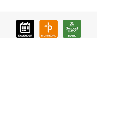
GÅ
VA
KON
TAKT
BÖ
N
LYSSNA
LÄR KÄ
NNA OSS
VOL
ONTÄR
CHURCH N
EWS
En de
l av