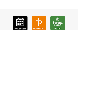
GÅ
VA
KON
TAKT
BÖ
N
LYSSNA
LÄR KÄ
NNA OSS
VOL
ONTÄR
CHURCH N
EWS
En de
l av