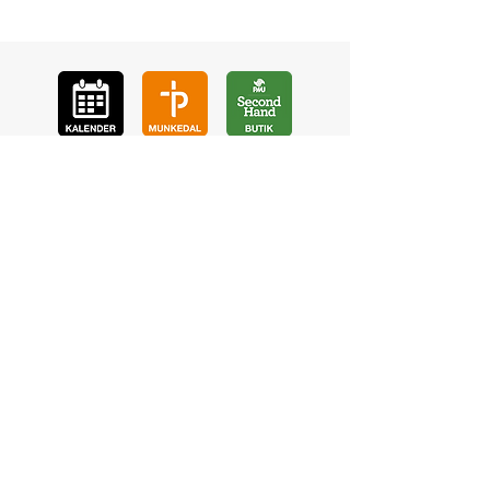
GÅ
VA
KON
TAKT
BÖ
N
LYSSNA
LÄR KÄ
NNA OSS
VOL
ONTÄR
CHURCH N
EWS
En de
l av