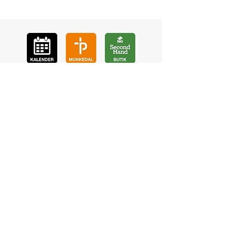
GÅ
VA
KON
TAKT
BÖ
N
LYSSNA
LÄR KÄ
NNA OSS
VOL
ONTÄR
CHURCH N
EWS
En de
l av