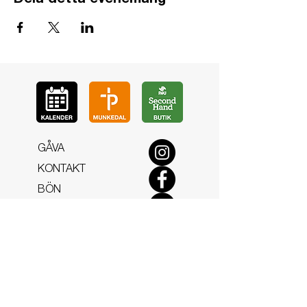
Dela detta evenemang
GÅ
VA
KON
TAKT
BÖ
N
LYSSNA
LÄR KÄ
NNA OSS
VOL
ONTÄR
CHURCH N
EWS