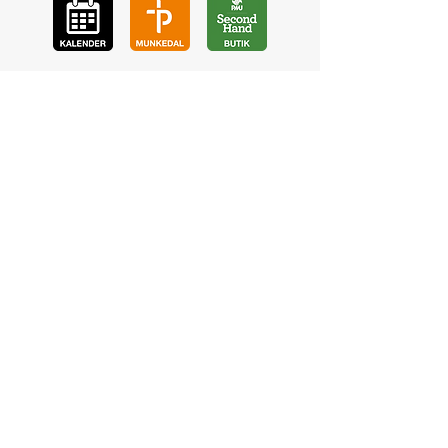
GÅ
VA
KON
TAKT
BÖ
N
LYSSNA
LÄR KÄ
NNA OSS
VOL
ONTÄR
CHURCH N
EWS
En de
l av
©2023 Pingstkyrkan Uddevalla -
Hemsida av NA Digitalisering AB