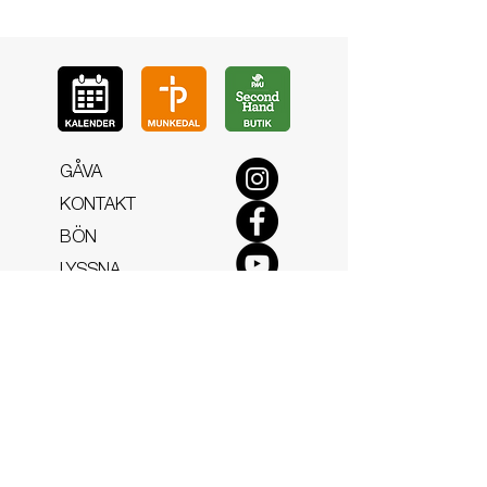
GÅ
VA
KON
TAKT
BÖ
N
LYSSNA
LÄR KÄ
NNA OSS
VOL
ONTÄR
CHURCH N
EWS
En de
l av