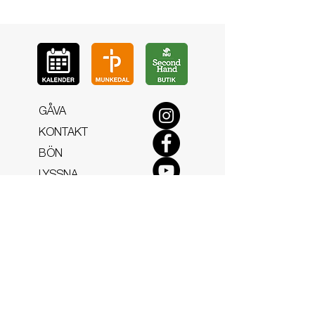
GÅ
VA
KON
TAKT
BÖ
N
LYSSNA
LÄR KÄ
NNA OSS
VOL
ONTÄR
CHURCH N
EWS
En de
l av