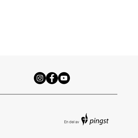
En de
l av