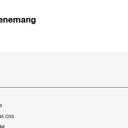
venemang
R
NA OSS
ÄR