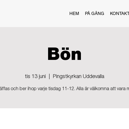
HEM
PÅ GÅNG
KONTAK
Bön
tis 13 juni
  |  
Pingstkyrkan Uddevalla
räffas och ber ihop varje tisdag 11-12. Alla är välkomna att vara