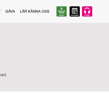
T
GÅVA
LÄR KÄNNA OSS
 med.