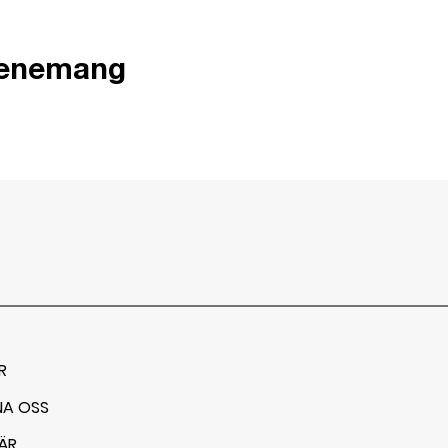
venemang
R
NA OSS
ÄR