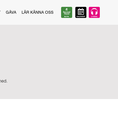
T
GÅVA
LÄR KÄNNA OSS
 med.