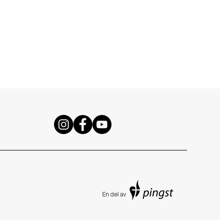
En de
l av