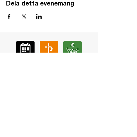
Dela detta evenemang
GÅ
VA
KON
TAKT
BÖ
N
LYSSNA
LÄR KÄ
NNA OSS
VOL
ONTÄR
CHURCH N
EWS