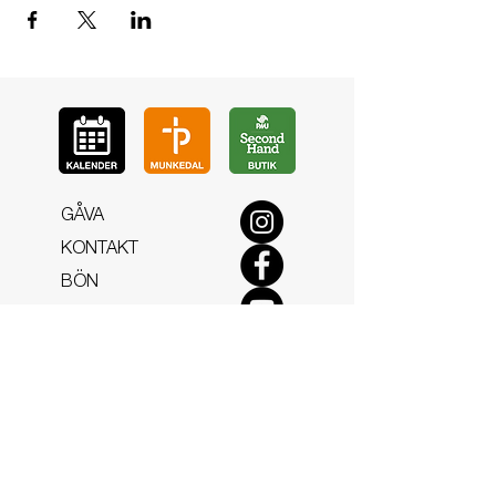
GÅ
VA
KON
TAKT
BÖ
N
LYSSNA
LÄR KÄ
NNA OSS
VOL
ONTÄR
CHURCH N
EWS
En de
l av