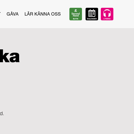
T
GÅVA
LÄR KÄNNA OSS
ika