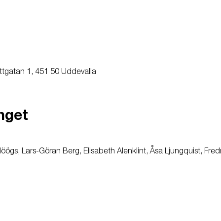
ttgatan 1, 451 50 Uddevalla
nget
ögs, Lars-Göran Berg, Elisabeth Alenklint, Åsa Ljungquist, Fredr