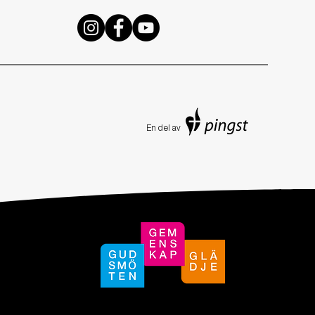
En de
l av