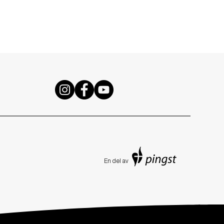
En de
l av