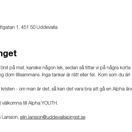
ttgatan 1, 451 50 Uddevalla
nget
st på mat, kanske någon lek, sedan så tittar vi på några korta fi
ing dom tillsammans. Inga tankar är rätt eller fel.  Kom som du är! 
 kristen - om man är det, så kan det vara bra att gå en Alpha än
t välkomna till Alpha YOUTH.
 Larsson, 
elin.larsson@uddevallapingst.se