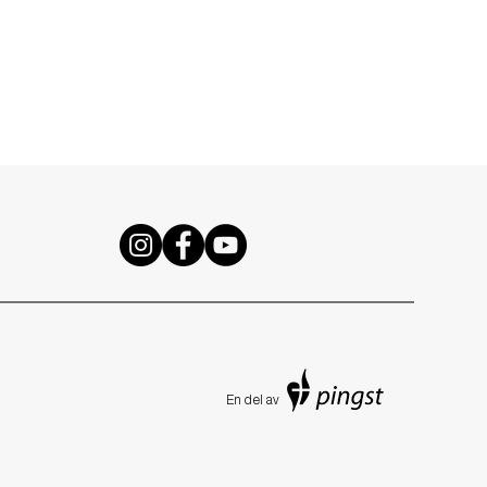
En de
l av