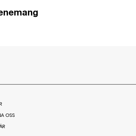
venemang
R
NA OSS
ÄR