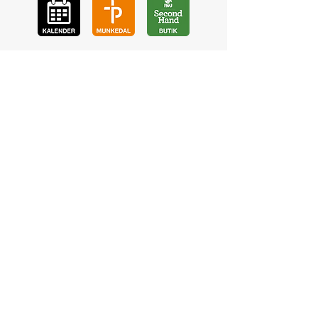
GÅ
VA
KON
TAKT
BÖ
N
LYSSNA
LÄR KÄ
NNA OSS
VOL
ONTÄR
CHURCH N
EWS
En de
l av
©2023 Pingstkyrkan Uddevalla -
Hemsida av NA Digitalisering AB