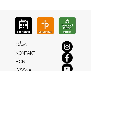
GÅ
VA
KON
TAKT
BÖ
N
LYSSNA
LÄR KÄ
NNA OSS
VOL
ONTÄR
CHURCH N
EWS
En de
l av