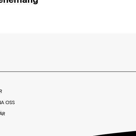
venemang
R
NA OSS
ÄR