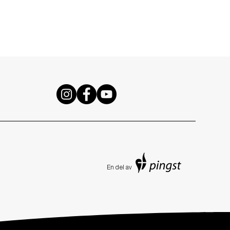
En de
l av